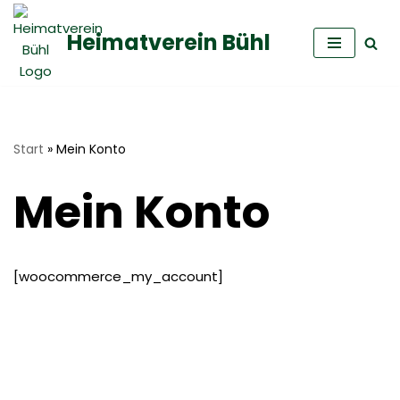
Heimatverein Bühl
Zum
Inhalt
springen
Start
»
Mein Konto
Mein Konto
[woocommerce_my_account]