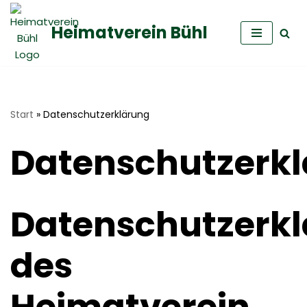
Heimatverein Bühl
Zum
Inhalt
springen
Start
»
Datenschutzerklärung
Datenschutzerk
Datenschutzerk
des