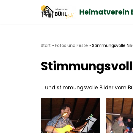
Heimatverein 
Zum
Inhalt
springen
Start
»
Fotos und Feste
»
Stimmungsvolle Niko
Stimmungsvolle
… und stimmungsvolle Bilder vom Büh